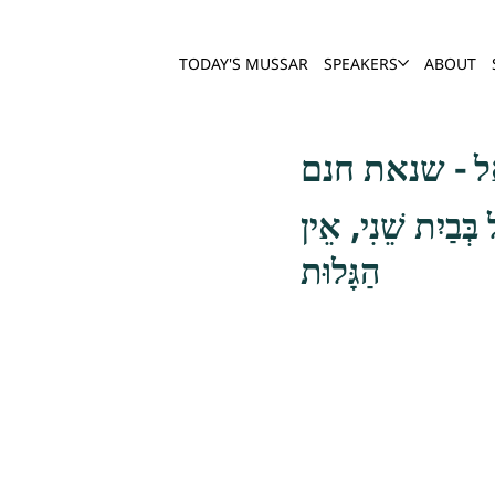
TODAY'S MUSSAR
SPEAKERS
ABOUT
ל - שנאת חנם
בַיִת שֵׁנִי, אֵין
הַגָּלוּת