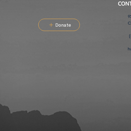
CON
9
C
Donate
(
h