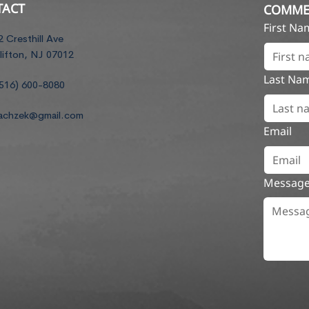
TACT
COMME
First N
2 Cresthill Ave
lifton, NJ 07012
Last Na
516) 600-8080
achzek@gmail.com
Email
Messag