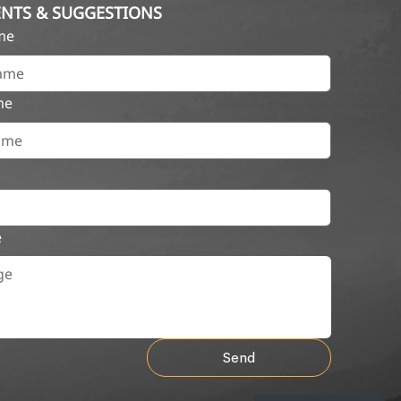
NTS & SUGGESTIONS
ame
me
e
Send