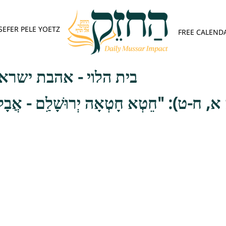
SEFER PELE YOETZ
FREE CALEND
בית הלוי - אהבת ישרא
, ח-ט): "חֵטְא חָטְאָה יְרוּשָׁלִַם - אֲבָל בְּ