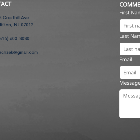
TACT
COMME
First N
2 Cresthill Ave
lifton, NJ 07012
Last Na
516) 600-8080
achzek@gmail.com
Email
Messag