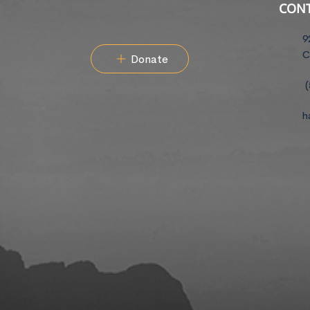
CON
9
C
Donate
(
h