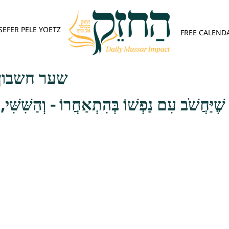
SEFER PELE YOETZ
FREE CALEND
שער חשבון 
שֶׁיַּחֲשֹׁב עִם נַפְשׁוֹ בְּהִתְאַחֲרוֹ - וְהַשִּׁשִּׁי, ש