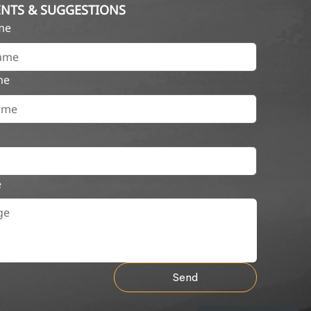
NTS & SUGGESTIONS
ame
me
e
Send