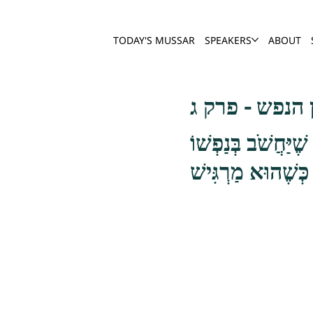
TODAY'S MUSSAR
SPEAKERS
ABOUT
הנפש - פרק ג
ֶׁיַּחֲשֹׁב בְּנַפְשׁוֹ
כְּשֶׁהוּא מַרְגִּישׁ