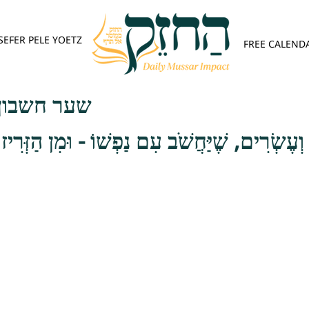
SEFER PELE YOETZ
FREE CALEND
שער חשבון 
וְעֶשְׂרִים, שֶׁיַּחֲשֹׁב עִם נַפְשׁוֹ - וּמִן הַזְּרִיז