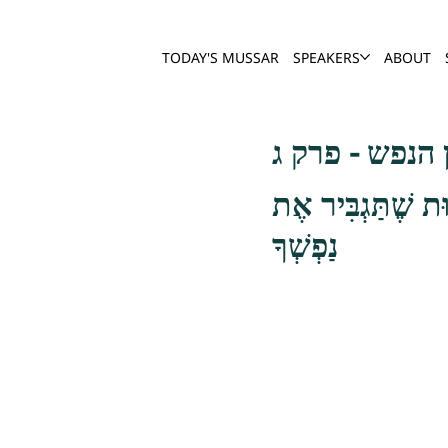
TODAY'S MUSSAR
SPEAKERS
ABOUT
הנפש - פרק ג
וּת שֶׁתַּגְבִּיר אֶת
נַפְשְׁךָ