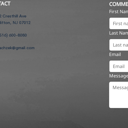
TACT
COMME
First N
2 Cresthill Ave
lifton, NJ 07012
Last Na
516) 600-8080
achzek@gmail.com
Email
Messag