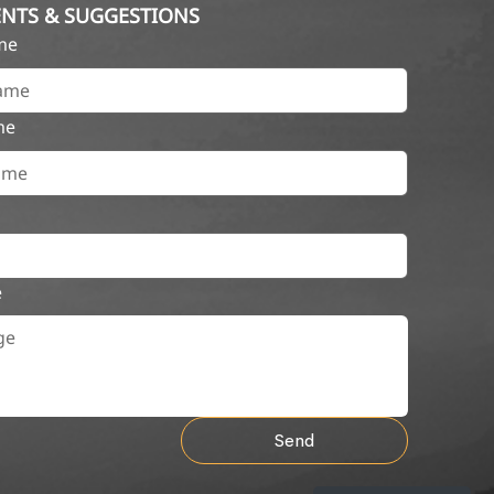
NTS & SUGGESTIONS
ame
me
e
Send