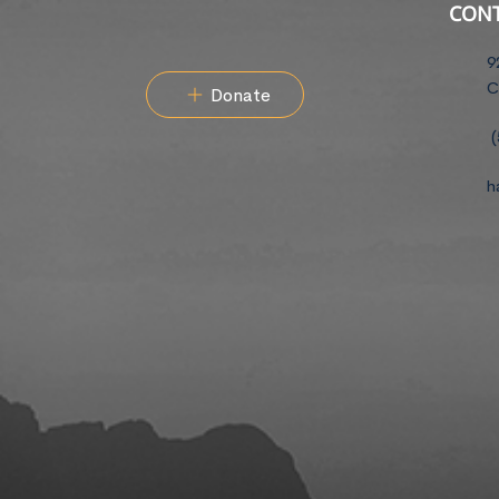
CON
9
C
Donate
(
h