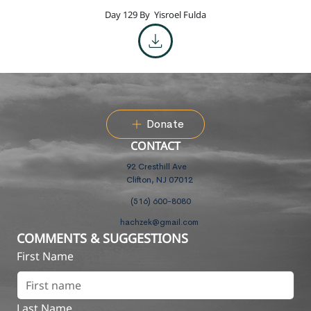
Day 129 By
Yisroel Fulda
Donate
CONTACT
92 Cresthill Ave
Clifton, NJ 07012
(516) 600-8080
hachzek@gmail.com
COMMENTS & SUGGESTIONS
First Name
Last Name