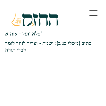
פלא יועץ - אות א'
כתיב (משלי כג ב): ושמת - וצריך לזהר לומר
דברי תורה