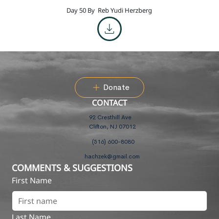
Day 50 By
Reb Yudi Herzberg
Donate
CONTACT
92 Cresthill Ave
Clifton, NJ 07012
(516) 600-8080
hachzek@gmail.com
COMMENTS & SUGGESTIONS
First Name
Last Name