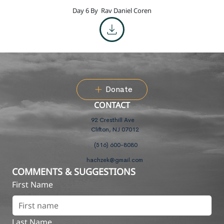
Day 6 By
Rav Daniel Coren
Donate
CONTACT
92 Cresthill Ave
Clifton, NJ 07012
(516) 600-8080
hachzek@gmail.com
COMMENTS & SUGGESTIONS
First Name
Last Name