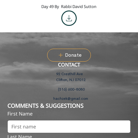
Day 49 By
Rabbi David Sutton
Donate
CONTACT
92 Cresthill Ave
Clifton, NJ 07012
(516) 600-8080
hachzek@gmail.com
COMMENTS & SUGGESTIONS
First Name
Last Name