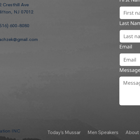
2 Cresthill Ave
lifton, NJ 07012
Last Na
516) 600-8080
achzek@gmail.com
Email
Messag
dation INC
Today's Mussar
Men Speakers
About