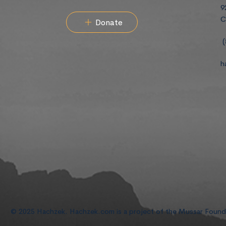
9
C
Donate
(
h
© 2025 Hachzek. Hachzek.com is a project of the Mussar Foun