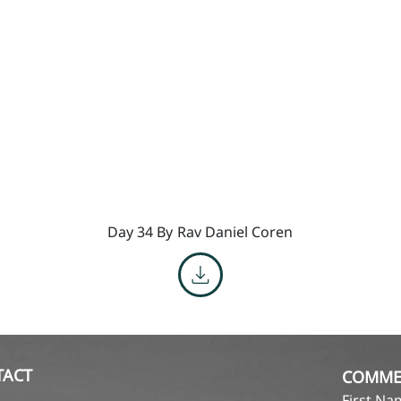
Day 34 By
Rav Daniel Coren
TACT
COMME
First N