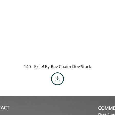
140 - Exile! By
Rav Chaim Dov Stark
TACT
COMME
First N