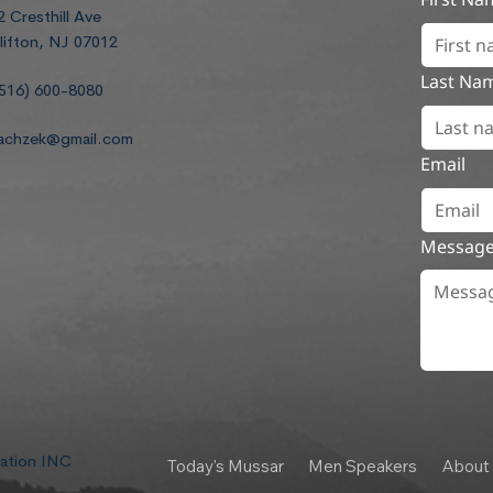
2 Cresthill Ave
lifton, NJ 07012
Last Na
516) 600-8080
achzek@gmail.com
Email
Messag
dation INC
Today's Mussar
Men Speakers
About