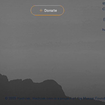
9
C
Donate
(
h
© 2025 Hachzek. Hachzek.com is a project of the Mussar Foun