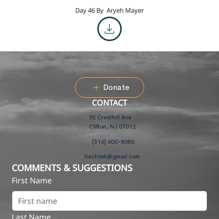
Day 46 By
Aryeh Mayer
Donate
CONTACT
92 Cresthill Ave
Clifton, NJ 07012
(516) 600-8080
hachzek@gmail.com
COMMENTS & SUGGESTIONS
First Name
Last Name