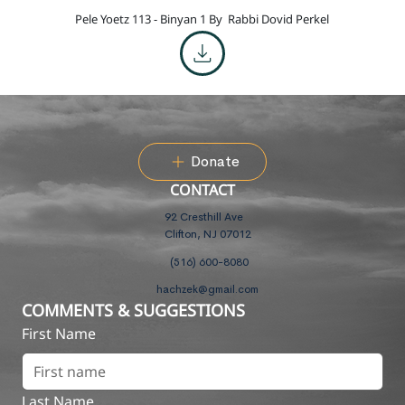
Pele Yoetz 113 - Binyan 1 By
Rabbi Dovid Perkel
Donate
CONTACT
92 Cresthill Ave
Clifton, NJ 07012
(516) 600-8080
hachzek@gmail.com
COMMENTS & SUGGESTIONS
First Name
Last Name