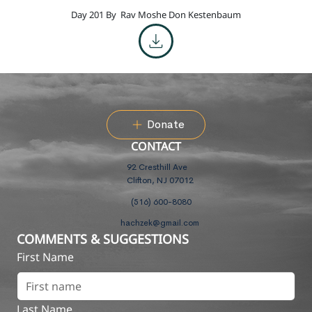
Day 201 By
Rav Moshe Don Kestenbaum
Donate
CONTACT
92 Cresthill Ave
Clifton, NJ 07012
(516) 600-8080
hachzek@gmail.com
COMMENTS & SUGGESTIONS
First Name
Last Name