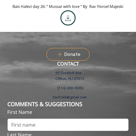
Bais Halevi day 26: “ Mussar with love “ By
Rav Yisroel Majeski
Donate
CONTACT
92 Cresthill Ave
Clifton, NJ 07012
(516) 600-8080
hachzek@gmail.com
COMMENTS & SUGGESTIONS
First Name
Last Name