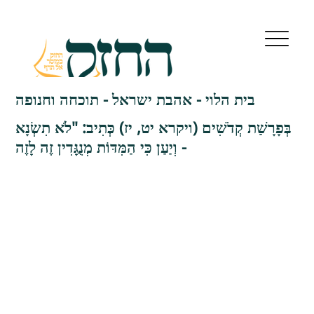
בית הלוי - אהבת ישראל - תוכחה וחנופה
בְּפָרָשַׁת קְדֹשִׁים (ויקרא יט, יז) כְּתִיב: "לֹא תִשְׂנָא
- וְיַעַן כִּי הַמִּדּוֹת מְנֻגָּדִין זֶה לָזֶה