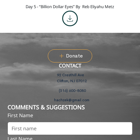
Day 5 - “Billion Dollar Eyes” By
Reb Eliyahu Metz
Donate
CONTACT
92 Cresthill Ave
Clifton, NJ 07012
(516) 600-8080
hachzek@gmail.com
COMMENTS & SUGGESTIONS
First Name
Last Name