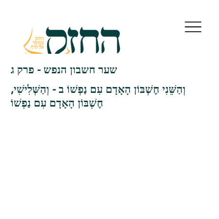
שער חשבון הנפש - פרק ג
וְהַשֵּׁנִי חֶשְׁבּוֹן הָאָדָם עִם נַפְשׁוֹ ב - וְהַשְּׁלִישִׁי,
חֶשְׁבּוֹן הָאָדָם עִם נַפְשׁוֹ